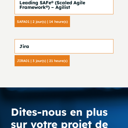
Leading SAFe® (Scaled Agile
Framework®) – Agilist
SAFA01 | 2 jour(s) | 14 heure(s)
Jira
JIRA01 | 3 jour(s) | 21 heure(s)
Dites-nous en plus
sur votre projet de