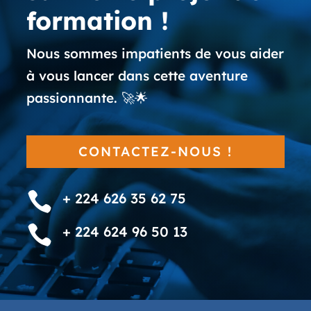
formation !
Nous sommes impatients de vous aider
à vous lancer dans cette aventure
passionnante. 🚀🌟
CONTACTEZ-NOUS !

+ 224 626 35 62 75

+ 224 624 96 50 13