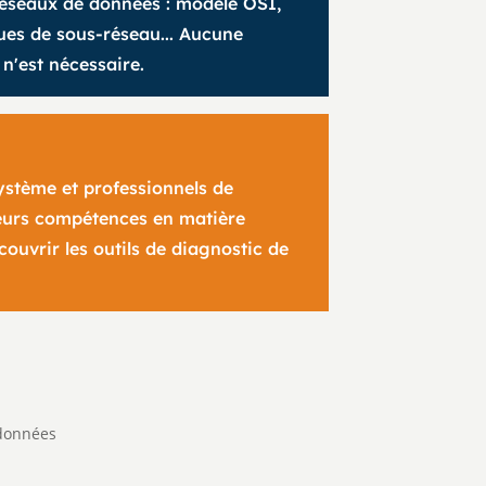
réseaux de données : modèle OSI,
ues de sous-réseau... Aucune
n'est nécessaire.
ystème et professionnels de
leurs compétences en matière
ouvrir les outils de diagnostic de
 données