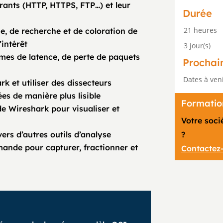
urants (HTTP, HTTPS, FTP…) et leur
Durée
21 heures
age, de recherche et de coloration de
’intérêt
3 jour(s)
mes de latence, de perte de paquets
Prochai
Dates à ven
rk et utiliser des dissecteurs
es de manière plus lisible
Formation
de Wireshark pour visualiser et
Votre soci
ers d’autres outils d’analyse
?
mande pour capturer, fractionner et
Contactez-