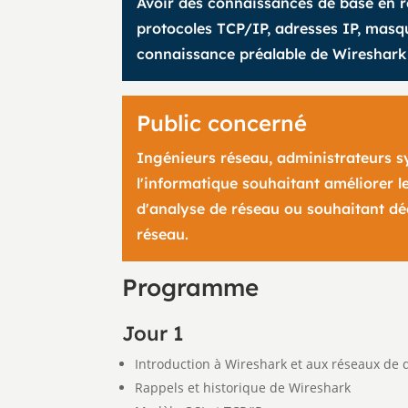
Avoir des connaissances de base en 
protocoles TCP/IP, adresses IP, masq
connaissance préalable de Wireshark 
Public concerné
Ingénieurs réseau, administrateurs s
l'informatique souhaitant améliorer 
d'analyse de réseau ou souhaitant déc
réseau.
Programme
Jour 1
Introduction à Wireshark et aux réseaux de
Rappels et historique de Wireshark