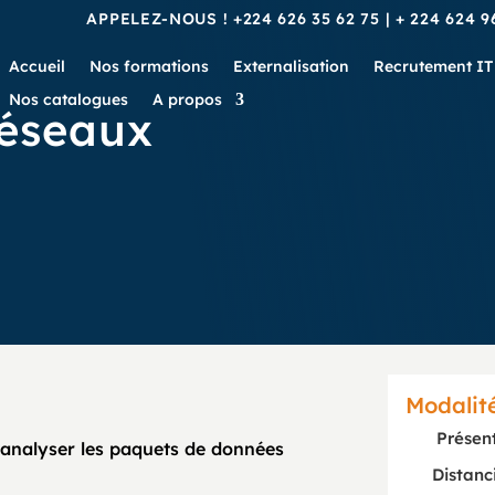
APPELEZ-NOUS !
+224 626 35 62 75
|
+ 224 624 9
Accueil
Nos formations
Externalisation
Recrutement IT
Nos catalogues
A propos
réseaux
Modalit
Présent
 analyser les paquets de données
Distanc