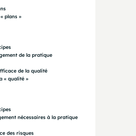
ans
« plans »
cipes
gement de la pratique
ficace de la qualité
 « qualité »
cipes
gement nécessaires à la pratique
ace des risques