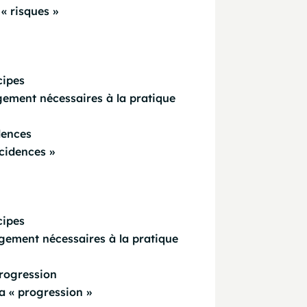
« risques »
cipes
gement nécessaires à la pratique
dences
cidences »
cipes
gement nécessaires à la pratique
progression
a « progression »