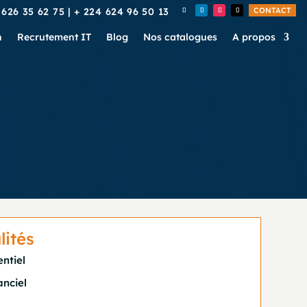
 626 35 62 75
|
+ 224 624 96 50 13
CONTACT
n
Recrutement IT
Blog
Nos catalogues
A propos
ités
entiel
anciel