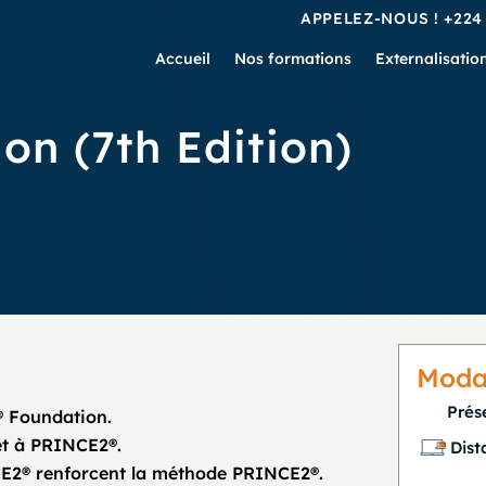
APPELEZ-NOUS !
+224
Accueil
Nos formations
Externalisatio
n (7th Edition)
Modal
Prés
® Foundation.
 et à PRINCE2®.
Dist
CE2® renforcent la méthode PRINCE2®.