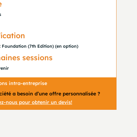
e
s
fication
Foundation (7th Edition) (en option)
aines sessions
venir
ns intra-entreprise
ciété a besoin d’une offre personnalisée ?
z-nous pour obtenir un devis!