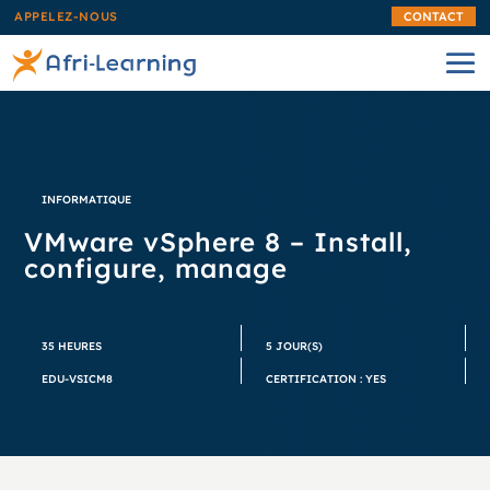
APPELEZ-NOUS
CONTACT
INFORMATIQUE
VMware vSphere 8 – Install,
configure, manage
35 HEURES
5 JOUR(S)
EDU-VSICM8
CERTIFICATION : YES