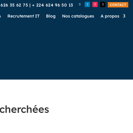
 626 35 62 75
|
+ 224 624 96 50 13
CONTACT
n
Recrutement IT
Blog
Nos catalogues
A propos
recherchées