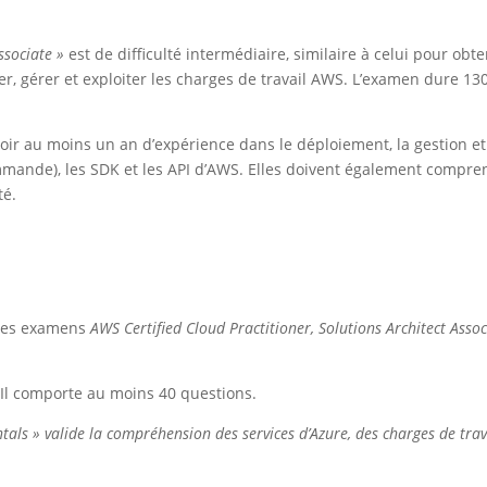
ssociate »
est de difficulté intermédiaire, similaire à celui pour obten
er, gérer et exploiter les charges de travail AWS. L’examen dure 1
ir au moins un an d’expérience dans le déploiement, la gestion et 
mmande), les SDK et les API d’AWS. Elles doivent également compren
té.
r des examens
AWS Certified Cloud Practitioner,
Solutions Architect Assoc
. Il comporte au moins 40 questions.
ls » valide la compréhension des services d’Azure, des charges de travail