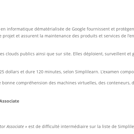
· en informatique dématérialisée de Google fournissent et protègent 
projet et assurent la maintenance des produits et services de l’ent
des clouds publics ainsi que sur site. Elles déploient, surveillent e
125 dollars et dure 120 minutes, selon Simplilearn. L’examen compo
e bonne compréhension des machines virtuelles, des conteneurs, de
 Associate
tor Associate »
est de difficulté intermédiaire sur la liste de Simplil